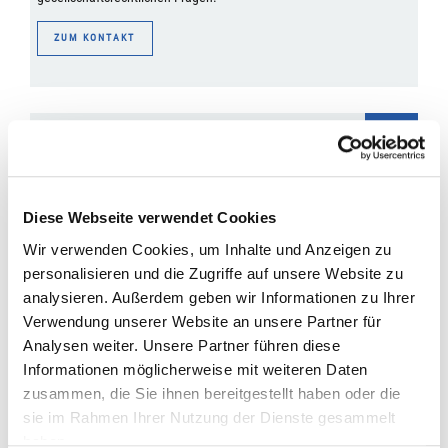
ZUM KONTAKT
Finanz- und Lohnbuchhaltung
Eine korrekte Buchhaltung ist das Fundament jedes
unternehmerischen Handelns. Sie ist die Basis für langfristige
Diese Webseite verwendet Cookies
Unternehmensentscheidungen und ermöglicht Ihnen auch schnell
Wir verwenden Cookies, um Inhalte und Anzeigen zu
und effizient auf plötzliche Veränderungen im Markt zu reagieren.
personalisieren und die Zugriffe auf unsere Website zu
Gerade für kleine und mittelgroße Unternehmen ist die Finanz- und
analysieren. Außerdem geben wir Informationen zu Ihrer
Lohnbuchhaltung eine zeit- und kostenintensive Aufgabe, die mit
Verwendung unserer Website an unsere Partner für
hohem Aufwand verbunden ist.
Analysen weiter. Unsere Partner führen diese
Damit Sie sich auf Ihr Kerngeschäft konzentrieren können,
Informationen möglicherweise mit weiteren Daten
kümmern wir uns um Ihre Buchhaltung. Unser elektronischer
zusammen, die Sie ihnen bereitgestellt haben oder die
Partner sind die Software-Lösungen der DATEV. Diese Programme
sie im Rahmen Ihrer Nutzung der Dienste gesammelt
werden regelmäßig durch eine unabhängige
haben.
Wirtschaftsprüfungsgesellschaft auf ihre Ordnungsmäßigkeit