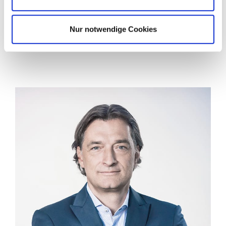
Unsere Berater zum Thema
Nur notwendige Cookies
Steuerberatung